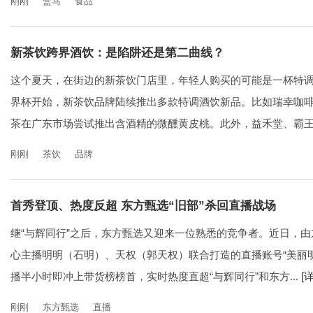
刚刚
盒马
食品
新茶饮跨界酒饮：是陷阱还是第二曲线？
这个夏天，在街边的新茶饮门店里，年轻人购买的可能是一杯特调
界杯开始，新茶饮品牌陆续推出多款特调酒饮新品。比如瑞幸咖啡
茶在广东市场尝试推出含酒精的微醺黄皮桃。此外，益禾堂、霸王茶
刚刚
茶饮
品牌
首秀登顶、热度反超 东方甄选“旧部”杀回直播战场
继“与辉同行”之后，东方甄选又迎来一位熟悉的竞争者。近日，由
心主播明明（石明）、天权（郭天权）联合打造的直播账号“美丽
播半小时即冲上带货榜榜首，实时热度直超“与辉同行”和东方...
[
刚刚
东方甄选
直播