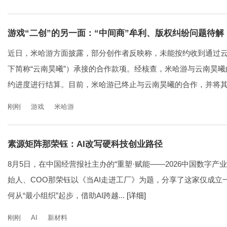
游戏“二创”的另一面：“中间商”牟利、版权纠纷问题待解
近日，米哈游方面披露，部分创作者反映称，未能按约收到通过
下简称“云南昊曦”）承接的合作款项。经核查，米哈游与云南昊
约进度进行结算。目前，米哈游已终止与云南昊曦的合作，并将其永
刚刚
游戏
米哈游
素源矩阵那荣钰：AI改写硬科技创业路径
8月5日，在中国经营报社主办的“重塑·赋能——2026中国数字产
始人、COO那荣钰以《当AI走进工厂》为题，分享了这家仅成立一年多的A
何从“最小组织”起步，借助AI跨越...
[详细]
刚刚
AI
新材料