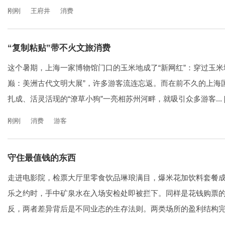
刚刚
王府井
消费
“复制粘贴”带不火文旅消费
这个暑期，上海一家博物馆门口的玉米地成了“新网红”：穿过玉米
巅：美洲古代文明大展”，许多游客流连忘返。而在前不久的上海
扎成、活灵活现的“潦草小狗”一亮相苏州河畔，就吸引众多游客...
刚刚
消费
游客
守住最值钱的东西
走进电影院，检票大厅里零食饮品琳琅满目，爆米花加饮料套餐
乐之约时，手中矿泉水在入场安检处即被拦下。同样是花钱购票
反，两者差异背后是不同业态的生存法则。两类场所的盈利结构完全