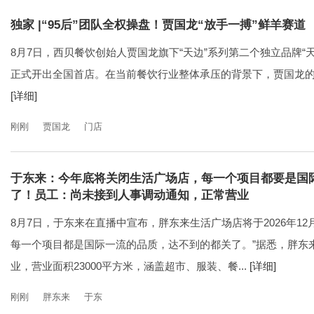
独家 |“95后”团队全权操盘！贾国龙“放手一搏”鲜羊赛道
8月7日，西贝餐饮创始人贾国龙旗下“天边”系列第二个独立品牌“
正式开出全国首店。在当前餐饮行业整体承压的背景下，贾国龙
[详细]
刚刚
贾国龙
门店
于东来：今年底将关闭生活广场店，每一个项目都要是国
了！员工：尚未接到人事调动通知，正常营业
8月7日，于东来在直播中宣布，胖东来生活广场店将于2026年1
每一个项目都是国际一流的品质，达不到的都关了。”据悉，胖东来生
业，营业面积23000平方米，涵盖超市、服装、餐...
[详细]
刚刚
胖东来
于东