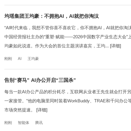
均瑶集团王均豪：不拥抱AI，AI就把你淘汰
“AI时代来临，我想不管你喜不喜欢它，你不拥抱AI，AI就把你淘
中国经营报社主办的“重塑·赋能——2026中国数字产业生态大会
均豪如此说道。作为大会的首位主题演讲嘉宾，王均...
[详细]
刚刚
AI
王均豪
告别“赛马” AI办公开启“三国杀”
每当一款AI办公产品的积分耗尽，互联网从业者王先生就会打开另
一家接管。”他的电脑里同时装着WorkBuddy、TRAE和千问办
市场突然提速。
[详细]
刚刚
智能体
腾讯